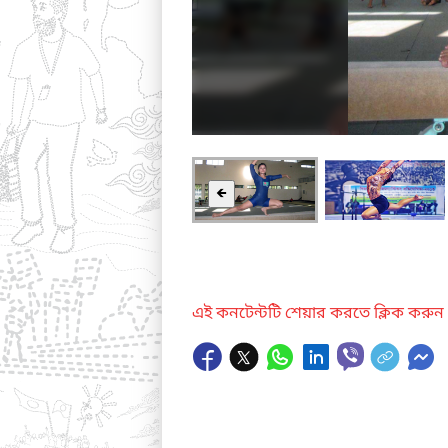
🡸
এই কনটেন্টটি শেয়ার করতে ক্লিক করুন