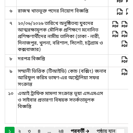
৬
রাজস্ব খাতভূক্ত পদের নিয়োগ বিজ্ঞপ্তি
৭
২০/০৬/২০২৬ তারিখে অনুষ্ঠিতব্য যুবদের
আত্মরক্ষামূলক মৌলিক প্রশিক্ষণে মনোনিত
প্রশিক্ষণার্থীদের নামীয় তালিকা (ঢাকা - নারী,
দিনাজপুর, খুলনা, বরিশাল, সিলেট, চট্টগ্রাম ও
কক্সবাজার)
৮
দরপত্র বিজ্ঞপ্তি
৯
সম্মানী ভিত্তিক (টিআইডি) কোচ (বক্সিং) জনাব
আরিফুল করিম ভাষণ-এর অস্ট্রেলিয়া সফর
সংক্রান্ত
১০
এআই ট্রাফিক মামলা সংক্রান্ত ভূয়া এসএমএস
ও সাইবার প্রতারণা বিষয়ক সতর্কতামূলক
বিজ্ঞপ্তি
১
২
৩
৪
...
২৪
পরবর্তী
🡲
পৃষ্ঠায় যান