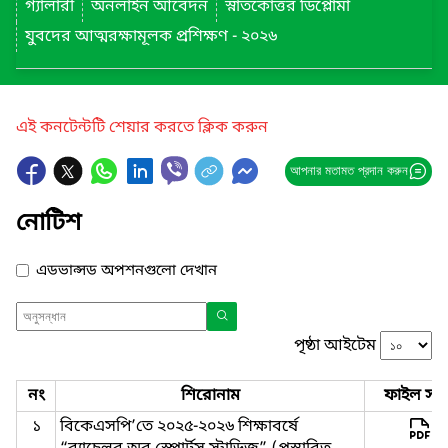
গ্যালারী
অনলাইন আবেদন
স্নাতকোত্তর ডিপ্লোমা
যুবদের আত্মরক্ষামূলক প্রশিক্ষণ - ২০২৬
এই কনটেন্টটি শেয়ার করতে ক্লিক করুন
আপনার মতামত প্রদান করুন
নোটিশ
এডভান্সড অপশনগুলো দেখান
পৃষ্ঠা আইটেম
নং
শিরোনাম
ফাইল সমূ
১
বিকেএসপি’তে ২০২৫-২০২৬ শিক্ষাবর্ষে